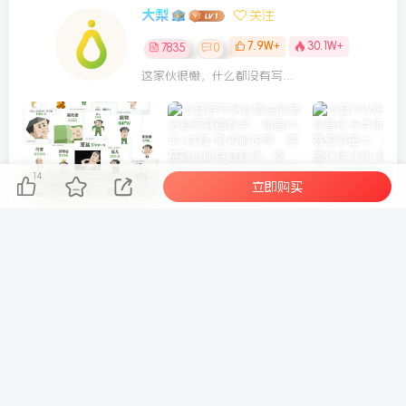
大梨
关注
7.9W+
30.1W+
7835
0
这家伙很懒，什么都没有写...
14
SBTI 人格测试网站源码
抖音百万粉丝博主的精选独家赛道教学，涵盖汽车+体育+影视解说等，零基础也能快速起号、涨粉、变现(更新0701)
立即购买
上一篇
下一篇
AI一人公司实战教学，让AI
外贸+AI实战课：流程+选品
替你写文案、剪视频、找客
+收款+谈单+获客，零基础快
户
速做外贸接订单
相关推荐