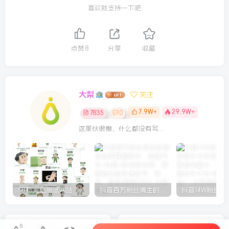
喜欢就支持一下吧
点赞
8
分享
收藏
大梨
关注
7.9W+
29.9W+
7835
0
这家伙很懒，什么都没有写...
SBTI 人格测试网站源码
抖音百万粉丝博主的精选独家赛道教学，涵盖汽车+体育+影视解说等，零基础也能快速起号、涨粉、变现(更新0701)
8
上一篇
下一篇