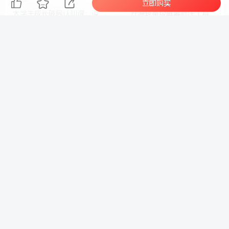
立即购买
大学生成长破局认知课：读
开源轻量级屏幕标注工具，
懂大学隐性运行规则，避开
1.4MB实现电脑全屏变自由
校园弯路减少个人损失
画布！支持8种标注工具和全
键盘操控MarkerOn
相关推荐
EA量化软件+趋势分析无爆仓操作技术，日入200U,小白也可以快速学习拿结果
实操很
大梨网创 DDLI.CN