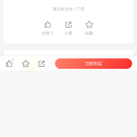
28.4.3 海螺视频_1.mp4
喜欢就支持一下吧
点赞
11
分享
收藏
大梨
11
关注
立即购买
7.9W+
30.1W+
7835
0
这家伙很懒，什么都没有写...
SBTI 人格测试网站源码
抖音百万粉丝博主的精选独家赛道教学，涵盖汽车+体育+影视解说等，零基础也能快速起号、涨粉、变现(更新0701)