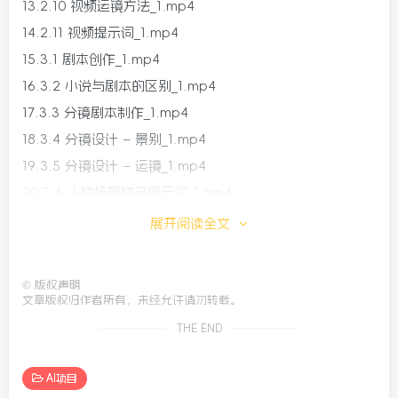
13.2.10 视频运镜方法_1.mp4
14.2.11 视频提示词_1.mp4
15.3.1 剧本创作_1.mp4
16.3.2 小说与剧本的区别_1.mp4
17.3.3 分镜剧本制作_1.mp4
18.3.4 分镜设计 – 景别_1.mp4
19.3.5 分镜设计 – 运镜_1.mp4
20.3.6 人物场景物品提示词_1.mp4
21.3.7 人物三视图（豆包）_1.mp4
展开阅读全文
22.3.8 人物三视图（即梦）_1.mp4
23.3.9 场景图_1.mp4
©
版权声明
24.3.10 物品图_1.mp4
文章版权归作者所有，未经允许请勿转载。
25.3.11 视频案例_1.mp4
THE END
26.4.1vidu（参考生视频）_1.mp4
27.4.2vidu（图生视频）_1.mp4
AI项目