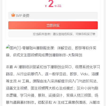
2
19
￥
￥
免费
SVIP
立即购买
您当前未登录！建议登陆后购买，可保存购买订单
本套 AI 漫剧培训营紧扣当下漫剧创业风口，梳理系统化学习
路径，从行业前景切入，逐一教学豆包、即梦、Vidu、海螺
等主流 AI 工具。课程由浅入深讲解提示词入门与进阶写法，
涵盖文生视频、图生视频两大核心生成模式；区分小说与剧
本逻辑，学习分镜、景别、运镜设计，实操人物三视图、场
景与道具素材制作。搭配多款 AI 生成工具案例演练，从脚本