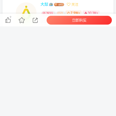
大梨
关注
7.9W+
30.1W+
7835
0
9
立即购买
这家伙很懒，什么都没有写...
SBTI 人格测试网站源码
抖音百万粉丝博主的精选独家赛道教学，涵盖汽车+体育+影视解说等，零基础也能快速起号、涨粉、变现(更新0701)
上一篇
下一篇
AI智能广告挂G项目，红利
抖音AI美女短视频制作指
赛道24小时全自动运行，支
南：从软件安装到参数调
持全国各地考察，可以来公
试，一小时上手制作爆款人
司賺到钱再走【揭秘】
物短视频
相关推荐