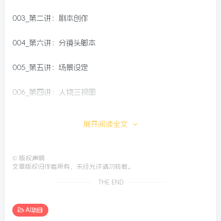
003_第二讲：剧本创作
004_第六讲：分镜头脚本
005_第五讲：场景设定
006_第四讲：人物三视图
007_第九讲：视频剪辑
展开阅读全文
008_第八讲：声音制作
©
版权声明
009_第七讲：视频生成
文章版权归作者所有，未经允许请勿转载。
THE END
010_第三讲：人物提示词
AI项目
整套课程循序渐进、由浅入深，覆盖剧本→人设→提示词→