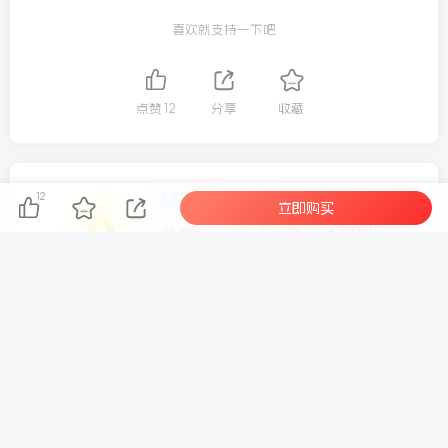
场景→分镜→成片→配音→剪辑全链路，完全适配零基础学
喜欢就支持一下吧
员。学完无需依赖他人、无需复杂设备，独立完成高质量AI
仿真人漫剧制作，轻松适配自媒体更新、接单变现、副业增
收等多种场景。
点赞
12
分享
收藏
适合人群
大梨
12
关注
立即购买
✅零基础小白，想零门槛入局AI漫剧、短视频副业赛道
7.9W+
30.1W+
7835
0
✅不会写剧本、不会做画面，自学始终做不出完整成片的创
这家伙很懒，什么都没有写...
作者
✅做漫剧人物场景混乱、镜头生硬、成片质感差的新手玩家
SBTI 人格测试网站源码
抖音百万粉丝博主的精选独家赛道教学，涵盖汽车+体育+影视解说等，零基础也能快速起号、涨粉、变现(更新0701)
✅自媒体博主想新增漫剧内容赛道、丰富账号内容、提升流
量收益