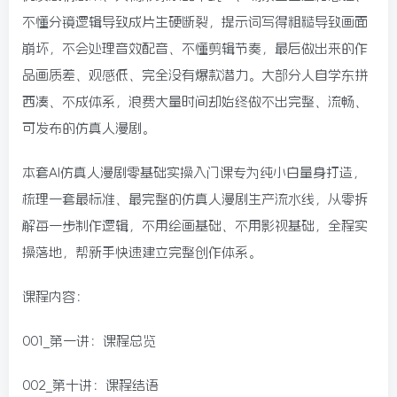
不懂分镜逻辑导致成片生硬断裂，提示词写得粗糙导致画面
崩坏，不会处理音效配音、不懂剪辑节奏，最后做出来的作
品画质差、观感低、完全没有爆款潜力。大部分人自学东拼
西凑、不成体系，浪费大量时间却始终做不出完整、流畅、
可发布的仿真人漫剧。
本套
AI仿真人漫剧零基础实操入门课
专为纯小白量身打造，
梳理一套最标准、最完整的仿真人漫剧生产流水线，从零拆
解每一步制作逻辑，不用绘画基础、不用影视基础，全程实
操落地，帮新手快速建立完整创作体系。
课程内容：
001_第一讲：课程总览
002_第十讲：课程结语