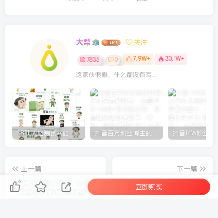
大梨
关注
7.9W+
30.1W+
7835
0
这家伙很懒，什么都没有写...
SBTI 人格测试网站源码
抖音百万粉丝博主的精选独家赛道教学，涵盖汽车+体育+影视解说等，零基础也能快速起号、涨粉、变现(更新0701)
上一篇
下一篇
6
5个实操零撸小项目，认真做
Codex全场景实操课，从入
立即购买
一天200无压力，操作简单，
门到进阶，自动化办公・网
新手小白看完秒会【揭秘】
站开发・创意制作・避坑指
南，全流程教学