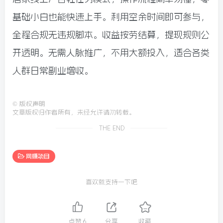
基础小白也能快速上手。利用空余时间即可参与，
全程合规无违规脚本。收益按劳结算，提现规则公
开透明。无需人脉推广，不用大额投入，适合各类
人群日常副业增收。
©
版权声明
文章版权归作者所有，未经允许请勿转载。
THE END
网赚项目
喜欢就支持一下吧
点赞
6
分享
收藏