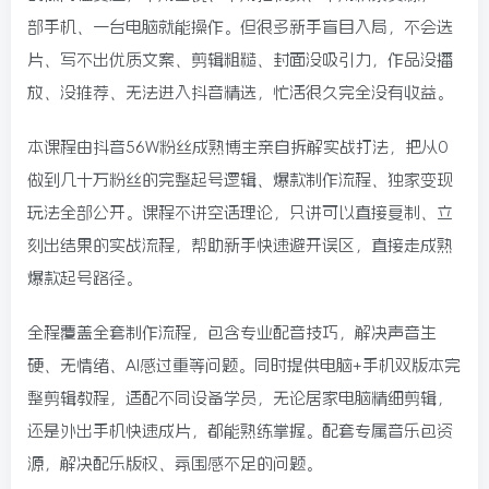
部手机、一台电脑就能操作。但很多新手盲目入局，不会选
片、写不出优质文案、剪辑粗糙、封面没吸引力，作品没播
放、没推荐、无法进入抖音精选，忙活很久完全没有收益。
本课程由抖音56W粉丝成熟博主亲自拆解实战打法，把从0
做到几十万粉丝的完整起号逻辑、爆款制作流程、独家变现
玩法全部公开。课程不讲空话理论，只讲可以直接复制、立
刻出结果的实战流程，帮助新手快速避开误区，直接走成熟
爆款起号路径。
全程覆盖全套制作流程，包含专业配音技巧，解决声音生
硬、无情绪、AI感过重等问题。同时提供电脑+手机双版本完
整剪辑教程，适配不同设备学员，无论居家电脑精细剪辑，
还是外出手机快速成片，都能熟练掌握。配套专属音乐包资
源，解决配乐版权、氛围感不足的问题。