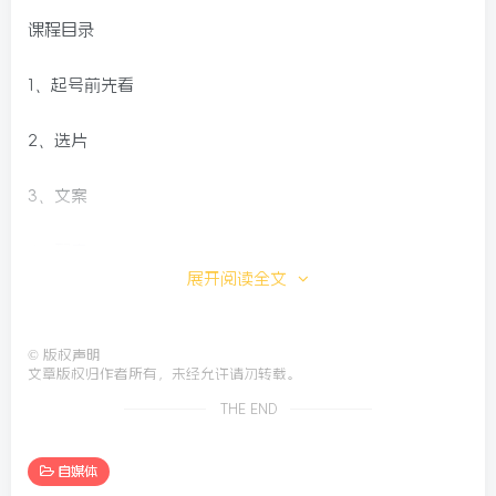
课程目录
1、起号前先看
2、选片
3、文案
4、配音
展开阅读全文
5、电脑剪辑教程
©
版权声明
6、封面制作
文章版权归作者所有，未经允许请勿转载。
THE END
7、音乐包
8、手机剪辑教程
自媒体