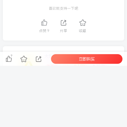
9、变现
喜欢就支持一下吧
10、抖音发布作品流程
点赞
9
分享
收藏
适合人群
✅零基础小白，想入局抖音副业，没有特长、不想露脸、零
大梨
9
关注
立即购买
基础想快速起号
7.9W+
30.1W+
7835
0
✅喜欢看剧、热爱影视内容，想把兴趣变成收益的影视爱好
这家伙很懒，什么都没有写...
者
✅做过解说账号，流量低迷、播放惨淡、无法进入精选、没
有收益的创作者
SBTI 人格测试网站源码
抖音百万粉丝博主的精选独家赛道教学，涵盖汽车+体育+影视解说等，零基础也能快速起号、涨粉、变现(更新0701)
✅只会简单剪辑，不会选片、不会写文案、不会做爆款封面