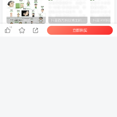
SBTI 人格测试网站源码
抖音百万粉丝博主的精选独家赛道教学，涵盖汽车+体育+影视解说等，零基础也能快速起号、涨粉、变现(更新0701)
14
立即购买
上一篇
下一篇
小红书带货实战进阶课：巧
飞书多维表格商业实战营：
用AI工具批量创作内容，开
吃透函数自动化配置，联动
店选品合规运营实现店铺增
机器人工作流解锁多元变现
收
模式
相关推荐
AI音乐创作零基础实战课：玩转Minimax免费权限，零成本打造原创音乐轻松变现
AI财务审计智能