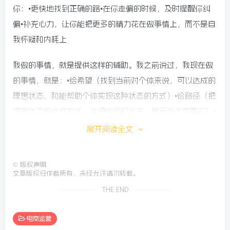
你：•更快地找到正确的路•在你走偏的时候，及时提醒你纠
偏•补充心力，让你能把更多的精力花在做事情上，而不是自
我怀疑和内耗上
我做的事情，就是提供这样的辅助。我之前说过，我现在做
的事情，就是：•给希望（找到当前对个体来说，可以达成的
理想状态，和能帮助个体实现这种状态的方式）•给路径（把
理想状态的达成方式，详细地拆解出来，展示在大家面前）•
给陪伴（陪伴大家，走好这条路，走到终点，实现蜕变）我
展开阅读全文
的课程，就是这件事情的具象化：•给希望：我找到实现理想
状态的一线实战者•给路径：我、超鹏努力和这个一线实战者
©
版权声明
一起，把实现他状态的路径拆解清楚，做成可落地的教程•给
文章版权归作者所有，未经允许请勿转载。
陪伴：我、超鹏和这个一线实战者一起，陪伴着大家，支持
THE END
这大家，一起走好这条路最终，我希望的是和前几年一样，
构建一个价值观相似、目标相似，互相支持的小社群。为什
电商运营