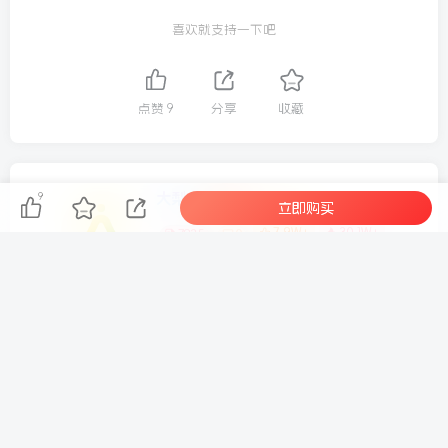
么是小红书单品带货项目-大饰品类目？这部分内容，我在昨
喜欢就支持一下吧
天晚上的直播，已经和大家说得非常清楚啦。
（强烈建议所有想报名的小伙伴，都去看一下我的直播回
点赞
9
分享
收藏
放，更全面地了解一下我、超鹏、纯子，以及我们的理念）
还不了解的小伙伴，可以看下面的直播切片。为什么选择小
红书单品项目&什么是小红书单品项目？
大梨
9
关注
立即购买
7.9W+
30.1W+
7835
0
我们会毫无保留地教你，有一线实战的人，愿意用各种方式
这家伙很懒，什么都没有写...
来协助你，把自己拿到结果的路径完整呈现给你，在你有疑
惑的时候给你解答，在你走偏到时候给你纠偏，这足以让行
的人，拿到结果了。但同时，我们也希望你能够认真学习、
用心实践。
SBTI 人格测试网站源码
抖音百万粉丝博主的精选独家赛道教学，涵盖汽车+体育+影视解说等，零基础也能快速起号、涨粉、变现(更新0701)
知易行难！这个难，我们会陪伴你往前走，但，我们不会推