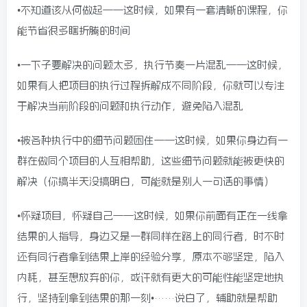
•不知道该从何做起——这时候，如果有一套清晰的课程，你
能节省很多瞎折腾的时间
•一下子要解决的问题太多，执行节奏一片混乱——这时候，
如果有人把项目的执行过程拆解成不同阶段，你就可以专注
于解决当前阶段的问题和执行动作，避免陷入混乱
•被各种执行中的细节问题困住——这时候，如果你身边有一
群在做同个项目的人互相帮助，这些细节问题就能被更快的
解决（你搞半天没搞明白，可能就是别人一句话的事情）
•怀疑项目，怀疑自己——这时候，如果你前面有正在一线拿
结果的人指导，身边又是一群同样在路上的同行者，时不时
还有同行者拿到结果上岸的经验分享，原本不够坚定，陷入
内耗，甚至想放弃的你，或许就有更大的可能性能坚定地执
行，坚持到拿到结果的那一刻•……说白了，辅助就是帮助