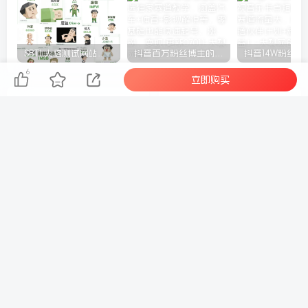
SBTI 人格测试网站源码
抖音百万粉丝博主的精选独家赛道教学，涵盖汽车+体育+影视解说等，零基础也能快速起号、涨粉、变现(更新0701)
6
立即购买
上一篇
下一篇
云顶联盟·无人直播实战(更
最新黑科技快手搬运带货方
新4月)
法，手机就能操作，轻松带
你日入四位数【揭秘】
相关推荐
抖音直播间流量破局实战课：破解个位数困局，详解打标签破流量池撬动自然流全套玩法